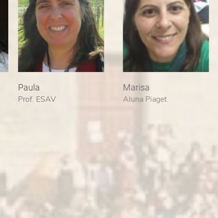
Paula
Marisa
Cé
Prof. ESAV
Aluna Piaget
Pr