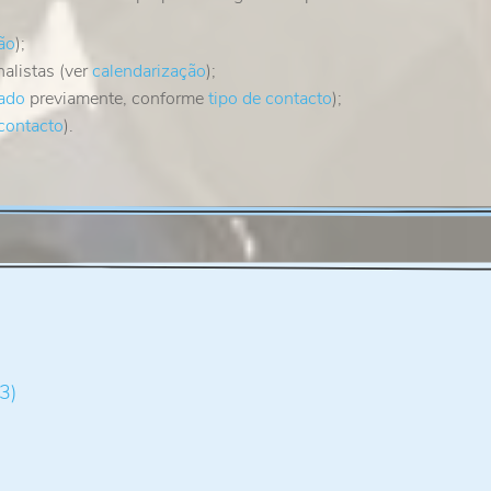
ão
);
alistas (ver
calendarização
);
ado
previamente, conforme
tipo de contacto
);
 contacto
).
3)