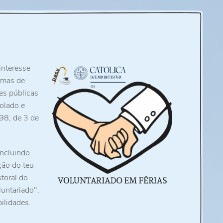
interesse
ormas de
es públicas
olado e
/98, de 3 de
incluindo
ção do teu
storal do
untariado".
ilidades.