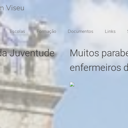
em Viseu
Escolas
Formação
Documentos
Links
da Juventude
Muitos parabé
enfermeiros 