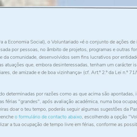
a a Economia Social), o Voluntariado «é o conjunto de ações de 
essada por pessoas, no âmbito de projetos, programas e outras f
s e da comunidade, desenvolvidos sem fins lucrativos por entidad
 as atuações que, embora desinteressadas, tenham um carácter is
res, de amizade e de boa vizinhança» (cf. Art.º 2.º da Lei n.º 71
ndo determinadas por razões como as que acima são apontadas, 
as férias "grandes", após avaliação académica, numa boa ocupa
queiras doar o teu tempo, poderás seguir algumas sugestões da Pa
reenche
o formulário de contacto abaixo
, escolhendo a opção "Vol
lizar a tua ocupação de tempo livre em férias, conforme as possib