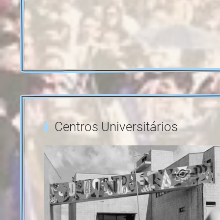
Cajó
Luísa Augusto
Aluno IPV
Prof. ESEV
Centros Universitários