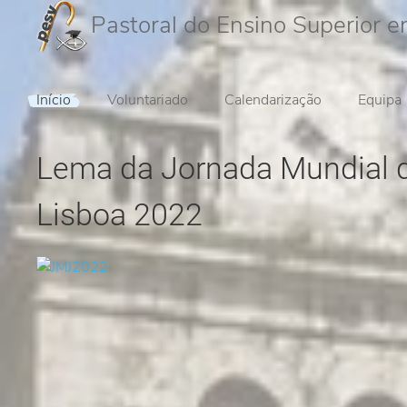
Pastoral do Ensino Superior 
Início
Voluntariado
Calendarização
Equipa
Lema da Jornada Mundial 
Lisboa 2022