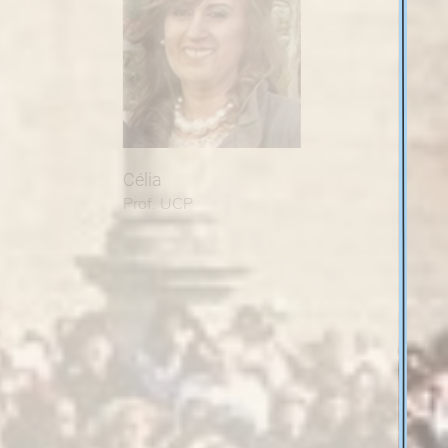
lia
João
of. UCP
Prof. ESTGV