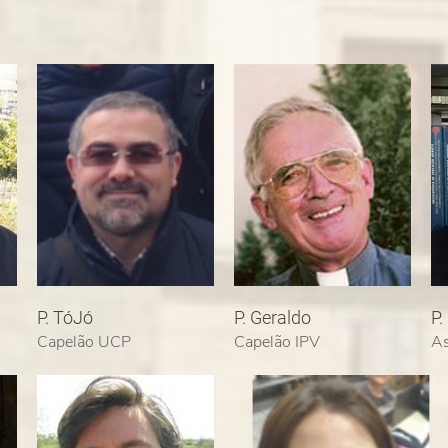
P. TóJó
P. Geraldo
P.
Capelão UCP
Capelão IPV
As