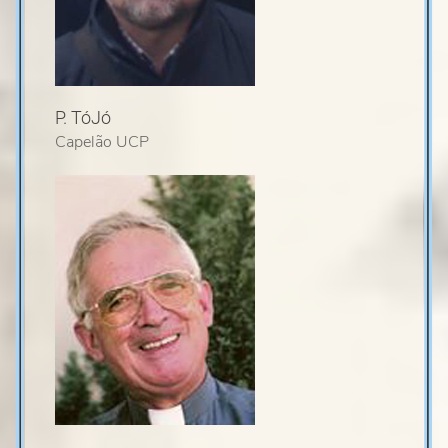
P. TóJó
Capelão UCP